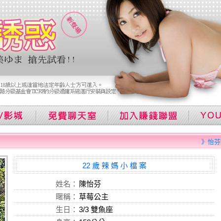
》怡芬
22 歲 辣 媽 小 檔 案
姓名：
陳怡芬
暱稱：
草莓公主
生日：
3/3 雙魚座