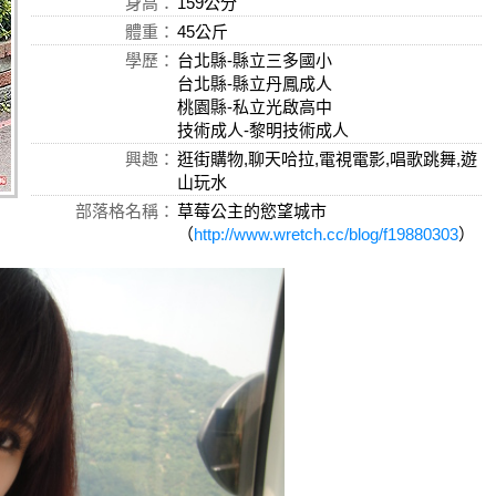
身高：
159公分
體重：
45公斤
學歷：
台北縣-縣立三多國小
台北縣-縣立丹鳳成人
桃園縣-私立光啟高中
技術成人-黎明技術成人
興趣：
逛街購物,聊天哈拉,電視電影,唱歌跳舞,遊
山玩水
部落格名稱：
草莓公主的慾望城市
（
http://www.wretch.cc/blog/f19880303
）